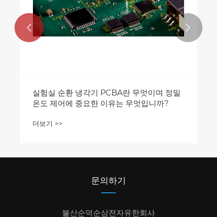


실험실 순환 냉각기 PCBA란 무엇이며 정밀
온도 제어에 중요한 이유는 무엇입니까?
더보기 >>
문의하기
불산순덕순삼전자유한회사