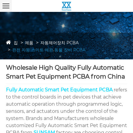
집
제품
자동제어장치 PCBA
완전 자동 스마트 애완 동물 장비 PCBA
Wholesale High Quality Fully Automatic
Smart Pet Equipment PCBA from China
Fully Automatic Smart Pet Equipment PCBA
refers
to the control boards in pet devices that achieve
automatic operation through programmed logic,
sensors, and actuators under the control of the
system. Brands and Manufacturers wholesale
customized Fully Automatic Smart Pet Equipment
PCBA from
SUNSAM
factory are choosing control